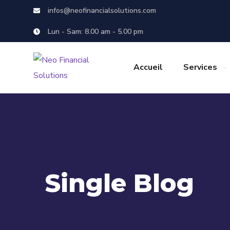
infos@neofinancialsolutions.com
Lun - Sam: 8.00 am - 5.00 pm
Accueil
Services
Single Blog