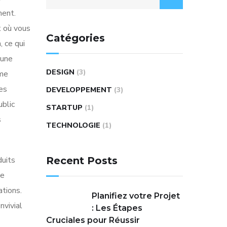
ment.
t où vous
Catégories
, ce qui
 une
DESIGN
(3)
mme
es
DEVELOPPEMENT
(3)
ublic
STARTUP
(1)
s
TECHNOLOGIE
(1)
duits
Recent Posts
de
ations.
Planifiez votre Projet
nvivial
: Les Étapes
Cruciales pour Réussir