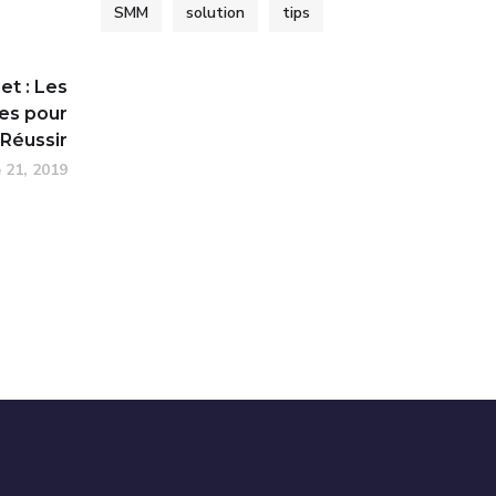
SMM
solution
tips
et : Les
les pour
Réussir
 21, 2019