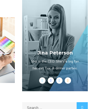
Jina Peterson
She is the CEO. She's a big fan
her cat Tux, & dinner parties.
t