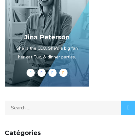
Jina Peterson
She is the CEO. She's a big fan
her cat Tux, & dinner parties.
Catégories